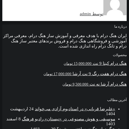
توسط admin
گ درام با هدف معرفی و آموزش ساز هنگ درام، معرفی مراکز
 فروشگاهی هنگ درام و فروش برندهای معتبر ساز هنگ
نگ درام راه اندازی شده است.
ا 9 نت
15,000.000
تومان
 رنگ 9 نت آرشا
17,000.000
تومان
آرشا نه نت
9,500.000
تومان
ب
یرضا قربانی» در استادیوم آزادی می‌خواند
24 اردیبهشت
14
یقی و هوش مصنوعی در «نیستان» رادیو فرهنگ
8 اسفند
14
 درام چگونه ساخته می‌شود؟
20 بهمن 1403