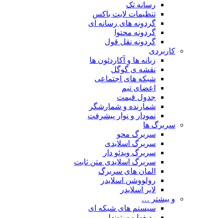
رسانه تک
تنظیمات لایت باکس
گردونه های رسانه ای
گردونه محتوا
گردونه نقل قول
کاربردی
زبانه ها و آکاردئون ها
نقشه ی گوگل
شبکه های اجتماعی
اعضای تیم
جدول قیمت
شمارنده و شمارشگر
نمودار و نوار پیشرفت
سربرگ ها
سربرگ محو
سربرگ اسلایدی
سربرگ ویدئو دار
سربرگ اسلایدی متن ثابت
المان های سربرگ
رولووشن اسلایدر
لایر اسلایدر
و بیشتر …
سیستم های شبکه ای
ردیفها و ستونها