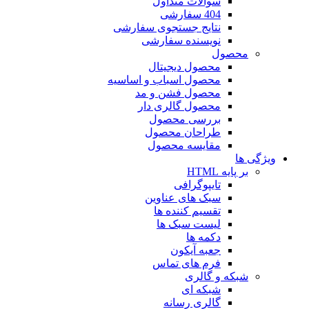
سوالات متداول
404 سفارشی
نتایج جستجوی سفارشی
نویسنده سفارشی
محصول
محصول دیجیتال
محصول اسباب و اساسیه
محصول فشن و مد
محصول گالری دار
بررسی محصول
طراحان محصول
مقایسه محصول
ویژگی ها
بر پایه HTML
تایپوگرافی
سبک های عناوین
تقسیم کننده ها
لیست سبک ها
دکمه ها
جعبه آیکون
فرم های تماس
شبکه و گالری
شبکه ای
گالری رسانه