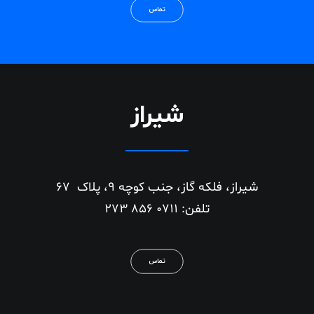
تماس
شیراز
شیراز، فلکه گاز، جنب کوچه 9، پلاک 67
تلفن: 0711 856 273
تماس