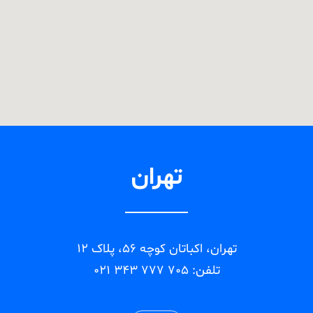
تهران
تهران، اکباتان کوچه 56، پلاک 12
تلفن: 705 777 343 021