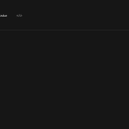
خانه
صفحا
24 اردیبهشت 1404
لیرضا قربانی» د
استادیوم آزادی
می‌خواند
0
Like
0 نظر
1 دقیقه
بیشتر بخوانید 