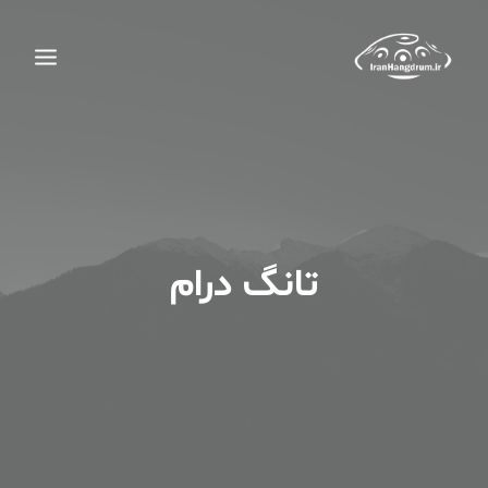
تانگ درام
جستجو
سبد خرید