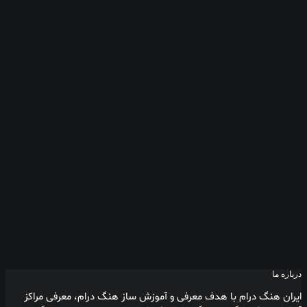
فروشگاه پیش فرض
فروشگاه افقی
محصول تک
لوک بوک
شبکه ای
عمودی
مترویی
هم تراز
گردونه ای
صفحات
سبد خرید
تسویه حساب
حریم شخصی
جستجو
سبد خرید
سبد خرید شما در حال حاضر خالی است.
درباره ما
ایران هنگ درام با هدف معرفی و آموزش ساز هنگ درام، معرفی مراکز