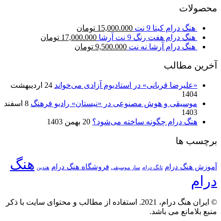
محصولات
هنگ درام کیتا 9 نت
15,000.000
تومان
هنگ درام هفت رنگ 9 نت آرشا
17,000.000
تومان
هنگ درام آرشا نه نت
9,500.000
تومان
آخرین مطالب
«علیرضا قربانی» در استادیوم آزادی می‌خواند
24 اردیبهشت
1404
موسیقی و هوش مصنوعی در «نیستان» رادیو فرهنگ
8 اسفند
1403
هنگ درام چگونه ساخته می‌شود؟
20 بهمن 1403
برچسب ها
هنگ
آموزش هنگ درام
فروشگاه هنگ درام
تانگ درام
ساز موسیقی
هندپن
درام
© ایران هنگ درام، 2021. استفاده از مطالب و محتوای سایت با ذکر
منبع بلامانع می باشد.