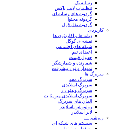
رسانه تک
تنظیمات لایت باکس
گردونه های رسانه ای
گردونه محتوا
گردونه نقل قول
کاربردی
زبانه ها و آکاردئون ها
نقشه ی گوگل
شبکه های اجتماعی
اعضای تیم
جدول قیمت
شمارنده و شمارشگر
نمودار و نوار پیشرفت
سربرگ ها
سربرگ محو
سربرگ اسلایدی
سربرگ ویدئو دار
سربرگ اسلایدی متن ثابت
المان های سربرگ
رولووشن اسلایدر
لایر اسلایدر
و بیشتر …
سیستم های شبکه ای
ردیفها و ستونها