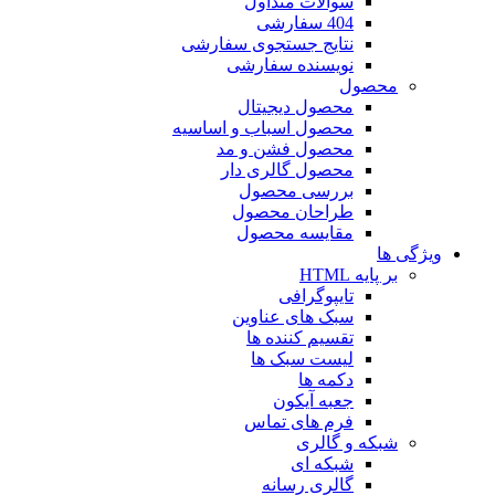
سوالات متداول
404 سفارشی
نتایج جستجوی سفارشی
نویسنده سفارشی
محصول
محصول دیجیتال
محصول اسباب و اساسیه
محصول فشن و مد
محصول گالری دار
بررسی محصول
طراحان محصول
مقایسه محصول
ویژگی ها
بر پایه HTML
تایپوگرافی
سبک های عناوین
تقسیم کننده ها
لیست سبک ها
دکمه ها
جعبه آیکون
فرم های تماس
شبکه و گالری
شبکه ای
گالری رسانه