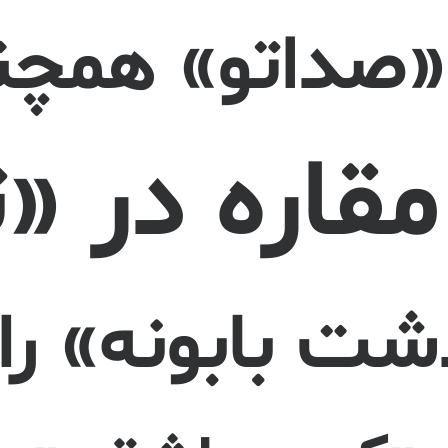
«صداتو» همچنا
مقاره در «
ت بابونه» را