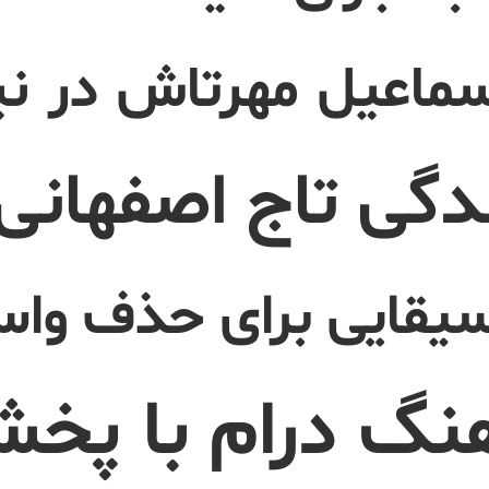
سماعیل مهرتاش در ن
ی تاج اصفهانی ا
یقایی برای حذف واس
گ درام با پخش 