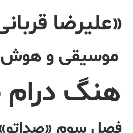
«علیرضا قربانی
موسیقی و هوش م
هنگ درام چ
فصل سوم «صداتو» با