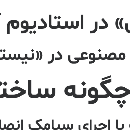
» در استادیوم آ
صنوعی در «نیستان
گونه ساخت
 اجرای سیامک انصار