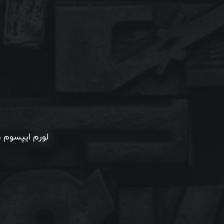
لورم ایپسوم م