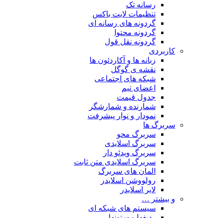
رسانه تک
تنظیمات لایت باکس
گردونه های رسانه ای
گردونه محتوا
گردونه نقل قول
کاربردی
زبانه ها و آکاردئون ها
نقشه ی گوگل
شبکه های اجتماعی
اعضای تیم
جدول قیمت
شمارنده و شمارشگر
نمودار و نوار پیشرفت
سربرگ ها
سربرگ محو
سربرگ اسلایدی
سربرگ ویدئو دار
سربرگ اسلایدی متن ثابت
المان های سربرگ
رولووشن اسلایدر
لایر اسلایدر
و بیشتر …
سیستم های شبکه ای
ردیفها و ستونها