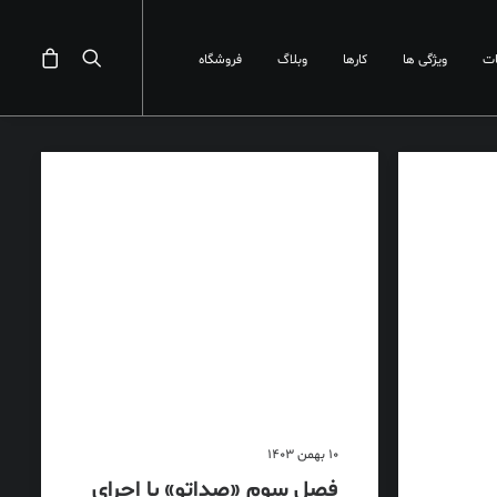
ت
ویژگی ها
کارها
وبلاگ
فروشگاه
10 بهمن 1403
فصل سوم «صداتو» با اجرای