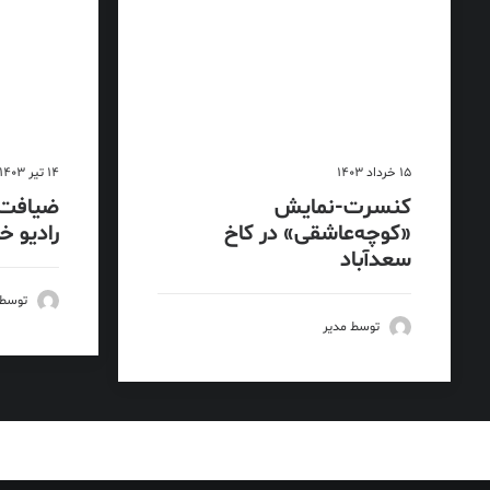
15 خرداد 1403
14 تیر 1403
کنسرت-نمایش
ضیافت 
«کوچه‌عاشقی» در کاخ
رادیو خ
سعدآباد
توسط 
توسط مدیر