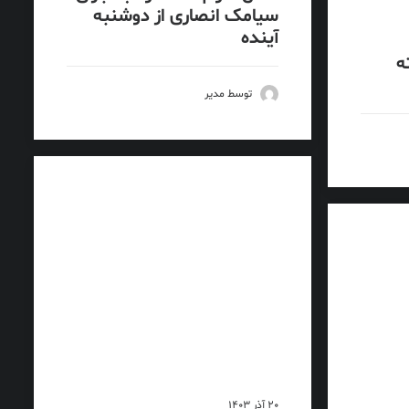
سیامک انصاری از دوشنبه
آینده
ه
توسط مدیر
20 آذر 1403