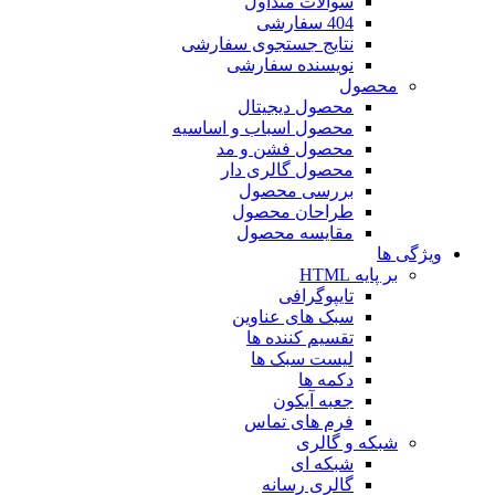
سوالات متداول
404 سفارشی
نتایج جستجوی سفارشی
نویسنده سفارشی
محصول
محصول دیجیتال
محصول اسباب و اساسیه
محصول فشن و مد
محصول گالری دار
بررسی محصول
طراحان محصول
مقایسه محصول
ویژگی ها
بر پایه HTML
تایپوگرافی
سبک های عناوین
تقسیم کننده ها
لیست سبک ها
دکمه ها
جعبه آیکون
فرم های تماس
شبکه و گالری
شبکه ای
گالری رسانه