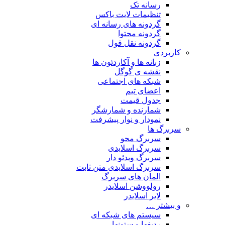
رسانه تک
تنظیمات لایت باکس
گردونه های رسانه ای
گردونه محتوا
گردونه نقل قول
کاربردی
زبانه ها و آکاردئون ها
نقشه ی گوگل
شبکه های اجتماعی
اعضای تیم
جدول قیمت
شمارنده و شمارشگر
نمودار و نوار پیشرفت
سربرگ ها
سربرگ محو
سربرگ اسلایدی
سربرگ ویدئو دار
سربرگ اسلایدی متن ثابت
المان های سربرگ
رولووشن اسلایدر
لایر اسلایدر
و بیشتر …
سیستم های شبکه ای
ردیفها و ستونها