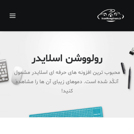
رولووشن اسلایدر
محبوب ترین افزونه های حرفه ای اسلایدر مشمول
آنکُد شده است. دموهای زیبای آن ها را مشاهده
کنید!
جستجو
سبد خرید