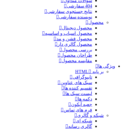
سوالات متداول
404 سفارشی
نتایج جستجوی سفارشی
نویسنده سفارشی
محصول
محصول دیجیتال
محصول اسباب و اساسیه
محصول فشن و مد
محصول گالری دار
بررسی محصول
طراحان محصول
مقایسه محصول
ویژگی ها
بر پایه HTML
تایپوگرافی
سبک های عناوین
تقسیم کننده ها
لیست سبک ها
دکمه ها
جعبه آیکون
فرم های تماس
شبکه و گالری
شبکه ای
گالری رسانه