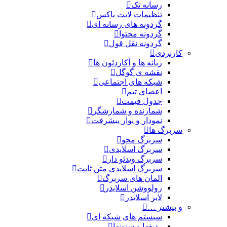
رسانه تک
تنظیمات لایت باکس
گردونه های رسانه ای
گردونه محتوا
گردونه نقل قول
کاربردی
زبانه ها و آکاردئون ها
نقشه ی گوگل
شبکه های اجتماعی
اعضای تیم
جدول قیمت
شمارنده و شمارشگر
نمودار و نوار پیشرفت
سربرگ ها
سربرگ محو
سربرگ اسلایدی
سربرگ ویدئو دار
سربرگ اسلایدی متن ثابت
المان های سربرگ
رولووشن اسلایدر
لایر اسلایدر
و بیشتر …
سیستم های شبکه ای
ردیفها و ستونها