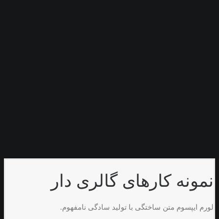
محصول تک
لوک بوک
شبکه ای
عمودی
مترویی
هم تراز
گردونه ای
صفحات
سبد خرید
تسویه حساب
حریم شخصی
جستجو
سبد خرید
سبد خرید شما در حال حاضر خالی است.
نمونه کارهای گالری دار
لورم ایپسوم متن ساختگی با تولید سادگی نامفهوم.