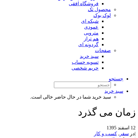
فروشگاه افقی
محصول تک
لوک بوک
شبکه ای
عمودی
مترویی
هم تراز
گردونه ای
صفحات
سبد خرید
تسویه حساب
حریم شخصی
جستجو
سبد خرید
سبد خرید شما در حال حاضر خالی است.
زمان می گذرد
12 اسفند 1395
|
در
سفر
,
کسب و کار