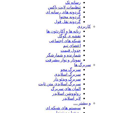
رسانه تک
تنظیمات لایت باکس
گردونه های رسانه ای
گردونه محتوا
گردونه نقل قول
کاربردی
زبانه ها و آکاردئون ها
نقشه ی گوگل
شبکه های اجتماعی
اعضای تیم
جدول قیمت
شمارنده و شمارشگر
نمودار و نوار پیشرفت
سربرگ ها
سربرگ محو
سربرگ اسلایدی
سربرگ ویدئو دار
سربرگ اسلایدی متن ثابت
المان های سربرگ
رولووشن اسلایدر
لایر اسلایدر
و بیشتر …
سیستم های شبکه ای
ردیفها و ستونها