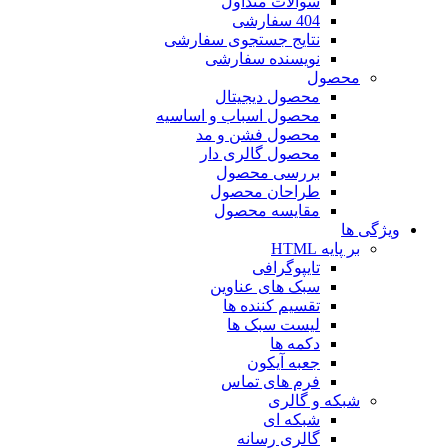
سوالات متداول
404 سفارشی
نتایج جستجوی سفارشی
نویسنده سفارشی
محصول
محصول دیجیتال
محصول اسباب و اساسیه
محصول فشن و مد
محصول گالری دار
بررسی محصول
طراحان محصول
مقایسه محصول
ویژگی ها
بر پایه HTML
تایپوگرافی
سبک های عناوین
تقسیم کننده ها
لیست سبک ها
دکمه ها
جعبه آیکون
فرم های تماس
شبکه و گالری
شبکه ای
گالری رسانه