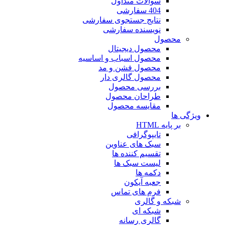
سوالات متداول
404 سفارشی
نتایج جستجوی سفارشی
نویسنده سفارشی
محصول
محصول دیجیتال
محصول اسباب و اساسیه
محصول فشن و مد
محصول گالری دار
بررسی محصول
طراحان محصول
مقایسه محصول
ویژگی ها
بر پایه HTML
تایپوگرافی
سبک های عناوین
تقسیم کننده ها
لیست سبک ها
دکمه ها
جعبه آیکون
فرم های تماس
شبکه و گالری
شبکه ای
گالری رسانه