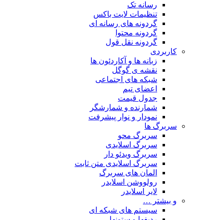
رسانه تک
تنظیمات لایت باکس
گردونه های رسانه ای
گردونه محتوا
گردونه نقل قول
کاربردی
زبانه ها و آکاردئون ها
نقشه ی گوگل
شبکه های اجتماعی
اعضای تیم
جدول قیمت
شمارنده و شمارشگر
نمودار و نوار پیشرفت
سربرگ ها
سربرگ محو
سربرگ اسلایدی
سربرگ ویدئو دار
سربرگ اسلایدی متن ثابت
المان های سربرگ
رولووشن اسلایدر
لایر اسلایدر
و بیشتر …
سیستم های شبکه ای
ردیفها و ستونها