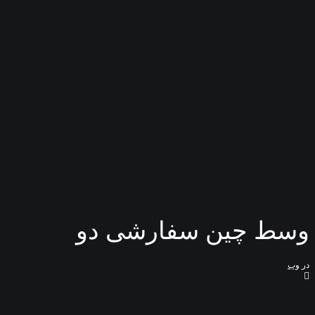
محصول تک
لوک بوک
شبکه ای
عمودی
مترویی
هم تراز
گردونه ای
صفحات
سبد خرید
تسویه حساب
حریم شخصی
جستجو
سبد خرید
سبد خرید شما در حال حاضر خالی است.
وسط چین سفارشی دو
در
وب