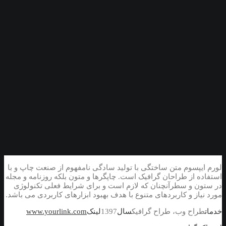
لورم ایپسوم متن ساختگی با تولید سادگی نامفهوم از صنعت چاپ و با
استفاده از طراحان گرافیک است. چاپگرها و متون بلکه روزنامه و مجله
در ستون و سطرآنچنان که لازم است و برای شرایط فعلی تکنولوژی
مورد نیاز و کاربردهای متنوع با هدف بهبود ابزارهای کاربردی می باشد.
خدمات
طراح وب، طراح گرافیک
سال
1397
لینک
www.yourlink.com