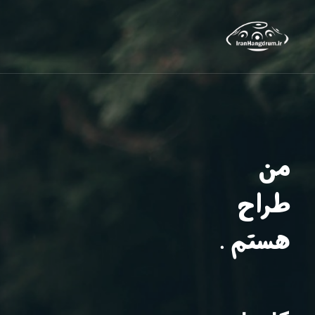
من
طراح
هستم .