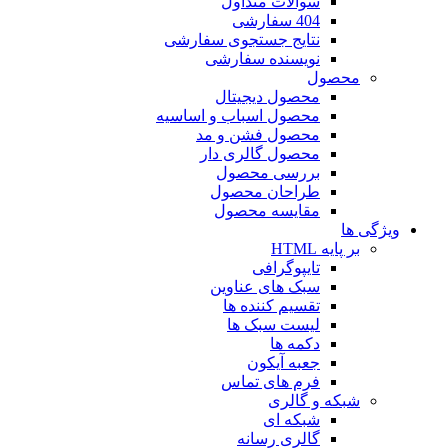
سوالات متداول
404 سفارشی
نتایج جستجوی سفارشی
نویسنده سفارشی
محصول
محصول دیجیتال
محصول اسباب و اساسیه
محصول فشن و مد
محصول گالری دار
بررسی محصول
طراحان محصول
مقایسه محصول
ویژگی ها
بر پایه HTML
تایپوگرافی
سبک های عناوین
تقسیم کننده ها
لیست سبک ها
دکمه ها
جعبه آیکون
فرم های تماس
شبکه و گالری
شبکه ای
گالری رسانه