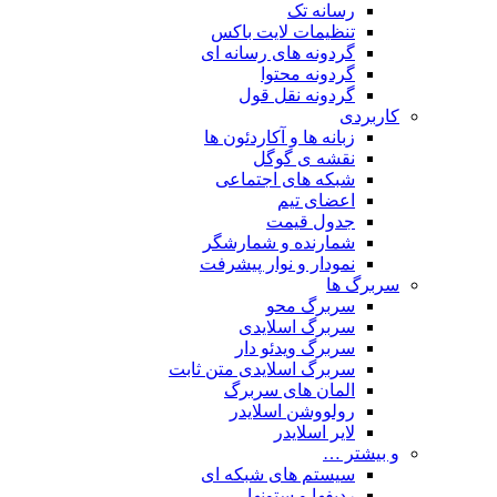
رسانه تک
تنظیمات لایت باکس
گردونه های رسانه ای
گردونه محتوا
گردونه نقل قول
کاربردی
زبانه ها و آکاردئون ها
نقشه ی گوگل
شبکه های اجتماعی
اعضای تیم
جدول قیمت
شمارنده و شمارشگر
نمودار و نوار پیشرفت
سربرگ ها
سربرگ محو
سربرگ اسلایدی
سربرگ ویدئو دار
سربرگ اسلایدی متن ثابت
المان های سربرگ
رولووشن اسلایدر
لایر اسلایدر
و بیشتر …
سیستم های شبکه ای
ردیفها و ستونها