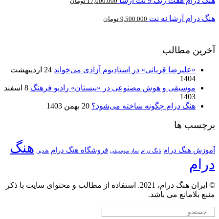
هنگ درام هفت رنگ 9 نت آرشا
17,000.000
تومان
هنگ درام آرشا نه نت
9,500.000
تومان
آخرین مطالب
«علیرضا قربانی» در استادیوم آزادی می‌خواند
24 اردیبهشت
1404
موسیقی و هوش مصنوعی در «نیستان» رادیو فرهنگ
8 اسفند
1403
هنگ درام چگونه ساخته می‌شود؟
20 بهمن 1403
برچسب ها
هنگ
آموزش هنگ درام
فروشگاه هنگ درام
تانگ درام
ساز موسیقی
هندپن
درام
© ایران هنگ درام، 2021. استفاده از مطالب و محتوای سایت با ذکر
منبع بلامانع می باشد.