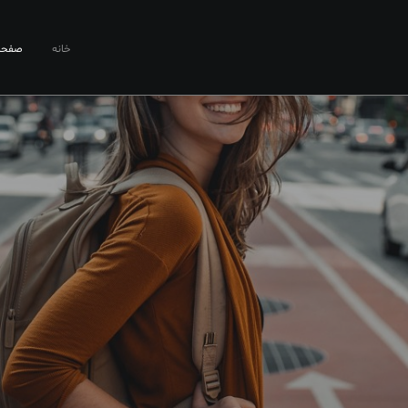
خانه
صفحا
ای دُبی را کش