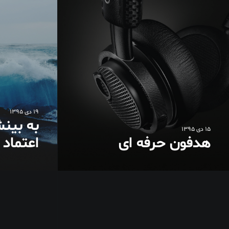
19 دی 1395
به بین
15 دی 1395
هدفون حرفه ای
اعتماد 