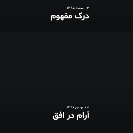
13 اسفند 1395
درک مفهوم
5 فروردین 1396
آرام در افق