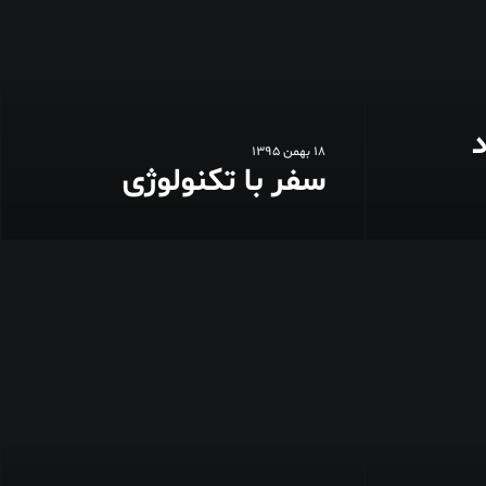
د
18 بهمن 1395
سفر با تکنولوژی