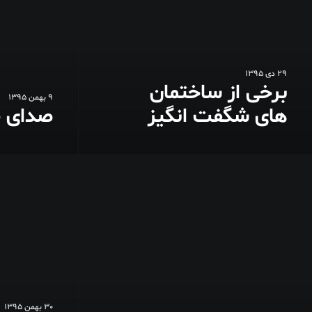
29 دی 1395
برخی از ساختمان
9 بهمن 1395
های شگفت انگیز
صدای خ
30 بهمن 1395