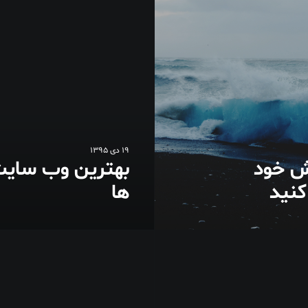
19 دی 1395
ش خود
بهترین وب سای
کنید
ها