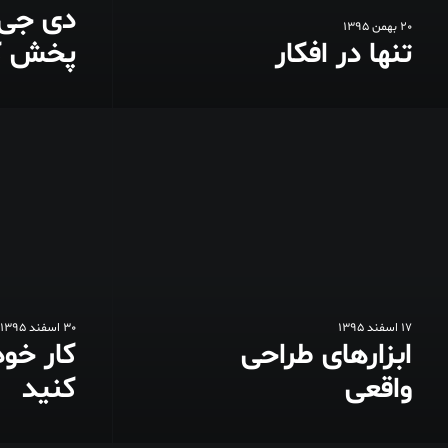
دی جی 
20 بهمن 1395
تنها در افکار
پخش ک
17 اسفند 1395
30 اسفند 1395
ابزارهای طراحی
کار خود
واقعی
کنید