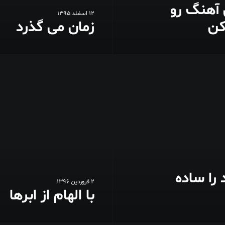
آهنگ رو
12 اسفند 1395
ن
زمان می گذرد
 را ساده
2 فروردین 1396
با الهام از ابرها