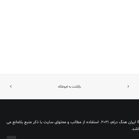
بازگشت به فروشگاه
افزودن به سبد خرید
هنگ درام آرشا نه نت
9,500.000
تومان
© ایران هنگ درام، 2021. استفاده از مطالب و محتوای سایت با ذکر منبع بلامانع می
اشد.