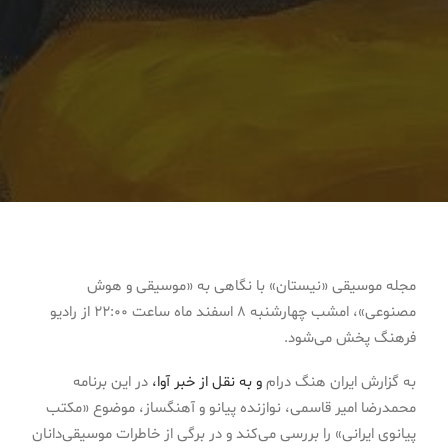
مجله موسیقی «نیستان» با نگاهی به «موسیقی و هوش
مصنوعی»، امشب چهارشنبه 8 اسفند‌ ماه ساعت 22:00 از رادیو
فرهنگ پخش می‌شود.
به گزارش ایران هنگ درام
و به نقل از خبر آوا،
در این برنامه
محمدرضا امیر قاسمی، نوازنده پیانو و آهنگساز، موضوع «مکتب
پیانوی ایرانی» را بررسی می‌کند و در برگی از خاطرات موسیقی‌دانان