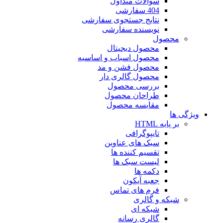
سوالات متداول
404 سفارشی
نتایج جستجوی سفارشی
نویسنده سفارشی
محصول
محصول دیجیتال
محصول اسباب و اساسیه
محصول فشن و مد
محصول گالری دار
بررسی محصول
طراحان محصول
مقایسه محصول
ویژگی ها
بر پایه HTML
تایپوگرافی
سبک های عناوین
تقسیم کننده ها
لیست سبک ها
دکمه ها
جعبه آیکون
فرم های تماس
شبکه و گالری
شبکه ای
گالری رسانه