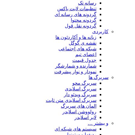
رسانه تک
تنظیمات لایت باکس
گردونه های رسانه ای
گردونه محتوا
گردونه نقل قول
کاربردی
زبانه ها و آکاردئون ها
نقشه ی گوگل
شبکه های اجتماعی
اعضای تیم
جدول قیمت
شمارنده و شمارشگر
نمودار و نوار پیشرفت
سربرگ ها
سربرگ محو
سربرگ اسلایدی
سربرگ ویدئو دار
سربرگ اسلایدی متن ثابت
المان های سربرگ
رولووشن اسلایدر
لایر اسلایدر
و بیشتر …
سیستم های شبکه ای
ردیفها و ستونها