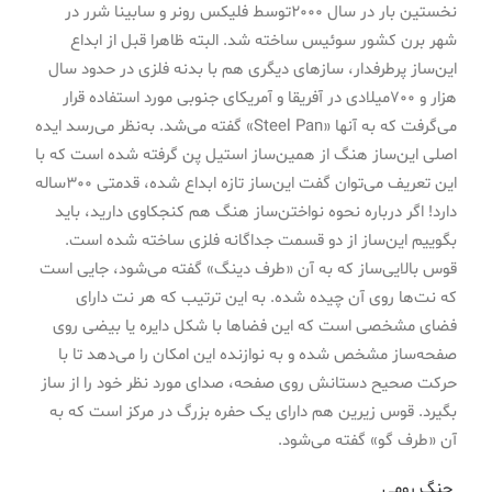
نخستین بار در سال 2000توسط فلیکس رونر و سابینا شرر در
شهر برن کشور سوئیس ساخته شد. البته ظاهرا قبل از ابداع
این‌ساز پرطرفدار، سازهای دیگری هم با بدنه فلزی در حدود سال
هزار و 700میلادی در آفریقا و آمریکای جنوبی مورد استفاده قرار
می‌گرفت که به آنها «Steel Pan» گفته می‌شد. به‌نظر می‌رسد ایده
اصلی این‌ساز هنگ از همین‌ساز استیل پن گرفته شده است که با
این تعریف می‌توان گفت این‌ساز تازه ابداع شده، قدمتی 300ساله
دارد! اگر درباره نحوه نواختن‌ساز هنگ هم کنجکاوی دارید، باید
بگوییم این‌ساز از دو قسمت جداگانه فلزی ساخته شده است.
قوس بالایی‌ساز که به آن «طرف دینگ» گفته می‌شود، جایی است
که نت‌ها روی آن چیده شده. به این ترتیب که هر نت دارای
فضای مشخصی است که این فضاها با شکل دایره یا بیضی روی
صفحه‌ساز مشخص شده و به نوازنده این امکان را می‌دهد تا با
حرکت صحیح دستانش روی صفحه، صدای مورد نظر خود را از ‌ساز
بگیرد. قوس زیرین هم دارای یک حفره بزرگ در مرکز است که به
آن «طرف گو» گفته می‌شود.
چنگ رومی