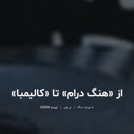
از «هنگ درام» تا «کالیمبا»
10 خرداد 1400
|
در
هنر
|
توسط
ADMIN