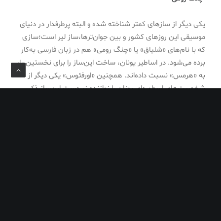
یکی دیگر از سازهای کمتر شناخته شده و البته پرطرفدار در دنیای
موسیقی این روزهای کشور و بین جوان‌ترها،‌ساز لیر است؛‌سازی‌
که با نام‌های «شلیاق» یا «چنگ رومی» هم در زبان فارسی به‌کار
برده می‌شود. در اساطیر یونان، ساخت این‌ساز را برای نخستین بار
به «هرمس» نسبت داده‌اند. همچنین «اورفئوس» یکی دیگر از
شخصیت‌های اسطوره‌ای یونان را نوازنده زبردست این‌ساز ذکر
کرده‌اند. اما برخی از محققان عرصه موسیقی معتقدند که اقوام
بیابانگرد خاورمیانه قصد داشتند‌سازی‌ شبیه چنگ بسازند که قابل
حمل باشد و بتوانند آن را با خودشان اینطرف و آنطرف ببرند، در
نتیجه چنگ رومی یا‌ساز لیر پدید آمد. نکته جالب توجه درباره این
ساز، تنوع بسیار شکل ظاهری آن است. این‌ساز به شکل‌های
مختلف ازجمله حلزون، سیمرغ، قو، گوش‌ماهی و… ساخته شده و
طرفداران بسیاری دارد. این‌ساز زخمه‌ای که نواختن آن با انگشت یا
پیک انجام می‌شود، دارای یک محفظه تشدید صدا، دو بازو در کنار
محفظه تشدید که توسط یک میله چوبی به هم متصل شده‌اند و
سیم‌های موازی کنار هم است که تعداد این سیم‌ها بسته به