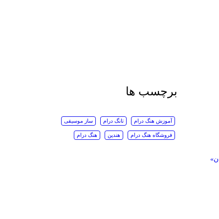
برچسب ها
آموزش هنگ درام
تانگ درام
ساز موسیقی
فروشگاه هنگ درام
هندپن
هنگ درام
ن»