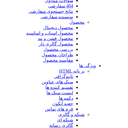
سوالات متداول
404 سفارشی
نتایج جستجوی سفارشی
نویسنده سفارشی
محصول
محصول دیجیتال
محصول اسباب و اساسیه
محصول فشن و مد
محصول گالری دار
بررسی محصول
طراحان محصول
مقایسه محصول
ویژگی ها
بر پایه HTML
تایپوگرافی
سبک های عناوین
تقسیم کننده ها
لیست سبک ها
دکمه ها
جعبه آیکون
فرم های تماس
شبکه و گالری
شبکه ای
گالری رسانه