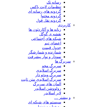
رسانه تک
تنظیمات لایت باکس
گردونه های رسانه ای
گردونه محتوا
گردونه نقل قول
کاربردی
زبانه ها و آکاردئون ها
نقشه ی گوگل
شبکه های اجتماعی
اعضای تیم
جدول قیمت
شمارنده و شمارشگر
نمودار و نوار پیشرفت
سربرگ ها
سربرگ محو
سربرگ اسلایدی
سربرگ ویدئو دار
سربرگ اسلایدی متن ثابت
المان های سربرگ
رولووشن اسلایدر
لایر اسلایدر
و بیشتر …
سیستم های شبکه ای
ردیفها و ستونها