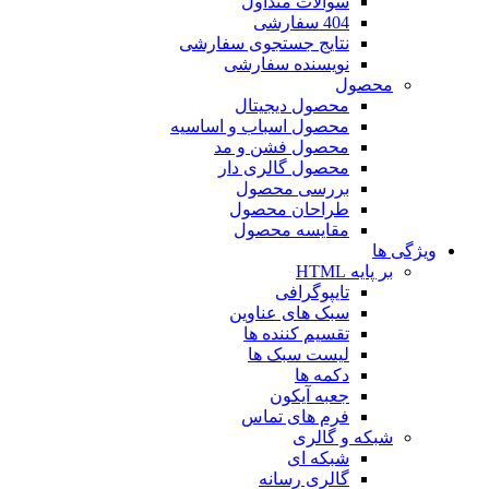
سوالات متداول
404 سفارشی
نتایج جستجوی سفارشی
نویسنده سفارشی
محصول
محصول دیجیتال
محصول اسباب و اساسیه
محصول فشن و مد
محصول گالری دار
بررسی محصول
طراحان محصول
مقایسه محصول
ویژگی ها
بر پایه HTML
تایپوگرافی
سبک های عناوین
تقسیم کننده ها
لیست سبک ها
دکمه ها
جعبه آیکون
فرم های تماس
شبکه و گالری
شبکه ای
گالری رسانه