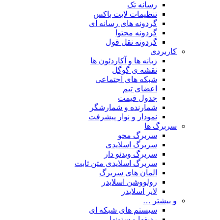
رسانه تک
تنظیمات لایت باکس
گردونه های رسانه ای
گردونه محتوا
گردونه نقل قول
کاربردی
زبانه ها و آکاردئون ها
نقشه ی گوگل
شبکه های اجتماعی
اعضای تیم
جدول قیمت
شمارنده و شمارشگر
نمودار و نوار پیشرفت
سربرگ ها
سربرگ محو
سربرگ اسلایدی
سربرگ ویدئو دار
سربرگ اسلایدی متن ثابت
المان های سربرگ
رولووشن اسلایدر
لایر اسلایدر
و بیشتر …
سیستم های شبکه ای
ردیفها و ستونها