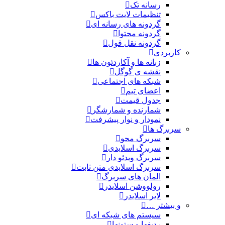
رسانه تک
تنظیمات لایت باکس
گردونه های رسانه ای
گردونه محتوا
گردونه نقل قول
کاربردی
زبانه ها و آکاردئون ها
نقشه ی گوگل
شبکه های اجتماعی
اعضای تیم
جدول قیمت
شمارنده و شمارشگر
نمودار و نوار پیشرفت
سربرگ ها
سربرگ محو
سربرگ اسلایدی
سربرگ ویدئو دار
سربرگ اسلایدی متن ثابت
المان های سربرگ
رولووشن اسلایدر
لایر اسلایدر
و بیشتر …
سیستم های شبکه ای
ردیفها و ستونها