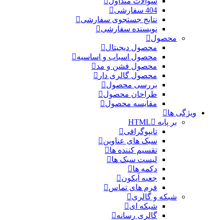
سوالات متداول
404 سفارشی
نتایج جستجوی سفارشی
نویسنده سفارشی
محصول
محصول دیجیتال
محصول اسباب و اساسیه
محصول فشن و مد
محصول گالری دار
بررسی محصول
طراحان محصول
مقایسه محصول
ویژگی ها
بر پایه HTML
تایپوگرافی
سبک های عناوین
تقسیم کننده ها
لیست سبک ها
دکمه ها
جعبه آیکون
فرم های تماس
شبکه و گالری
شبکه ای
گالری رسانه