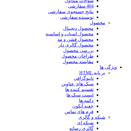
سوالات متداول
404 سفارشی
نتایج جستجوی سفارشی
نویسنده سفارشی
محصول
محصول دیجیتال
محصول اسباب و اساسیه
محصول فشن و مد
محصول گالری دار
بررسی محصول
طراحان محصول
مقایسه محصول
ویژگی ها
بر پایه HTML
تایپوگرافی
سبک های عناوین
تقسیم کننده ها
لیست سبک ها
دکمه ها
جعبه آیکون
فرم های تماس
شبکه و گالری
شبکه ای
گالری رسانه