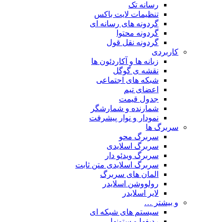
رسانه تک
تنظیمات لایت باکس
گردونه های رسانه ای
گردونه محتوا
گردونه نقل قول
کاربردی
زبانه ها و آکاردئون ها
نقشه ی گوگل
شبکه های اجتماعی
اعضای تیم
جدول قیمت
شمارنده و شمارشگر
نمودار و نوار پیشرفت
سربرگ ها
سربرگ محو
سربرگ اسلایدی
سربرگ ویدئو دار
سربرگ اسلایدی متن ثابت
المان های سربرگ
رولووشن اسلایدر
لایر اسلایدر
و بیشتر …
سیستم های شبکه ای
ردیفها و ستونها