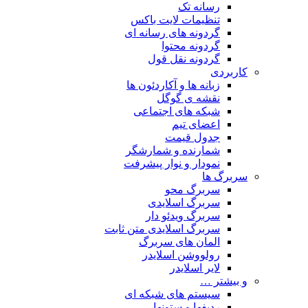
رسانه تک
تنظیمات لایت باکس
گردونه های رسانه ای
گردونه محتوا
گردونه نقل قول
کاربردی
زبانه ها و آکاردئون ها
نقشه ی گوگل
شبکه های اجتماعی
اعضای تیم
جدول قیمت
شمارنده و شمارشگر
نمودار و نوار پیشرفت
سربرگ ها
سربرگ محو
سربرگ اسلایدی
سربرگ ویدئو دار
سربرگ اسلایدی متن ثابت
المان های سربرگ
رولووشن اسلایدر
لایر اسلایدر
و بیشتر …
سیستم های شبکه ای
ردیفها و ستونها