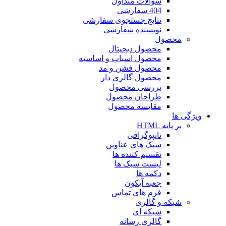
سوالات متداول
404 سفارشی
نتایج جستجوی سفارشی
نویسنده سفارشی
محصول
محصول دیجیتال
محصول اسباب و اساسیه
محصول فشن و مد
محصول گالری دار
بررسی محصول
طراحان محصول
مقایسه محصول
ویژگی ها
بر پایه HTML
تایپوگرافی
سبک های عناوین
تقسیم کننده ها
لیست سبک ها
دکمه ها
جعبه آیکون
فرم های تماس
شبکه و گالری
شبکه ای
گالری رسانه