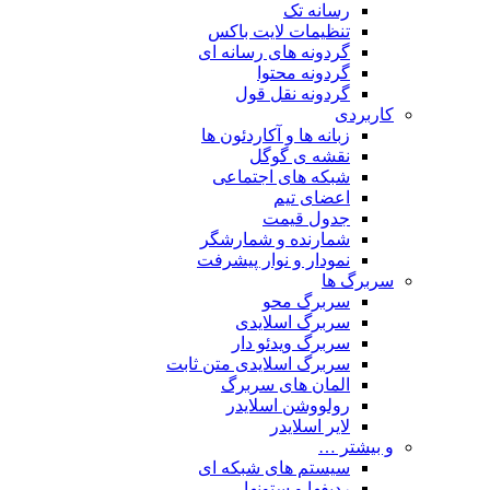
رسانه تک
تنظیمات لایت باکس
گردونه های رسانه ای
گردونه محتوا
گردونه نقل قول
کاربردی
زبانه ها و آکاردئون ها
نقشه ی گوگل
شبکه های اجتماعی
اعضای تیم
جدول قیمت
شمارنده و شمارشگر
نمودار و نوار پیشرفت
سربرگ ها
سربرگ محو
سربرگ اسلایدی
سربرگ ویدئو دار
سربرگ اسلایدی متن ثابت
المان های سربرگ
رولووشن اسلایدر
لایر اسلایدر
و بیشتر …
سیستم های شبکه ای
ردیفها و ستونها