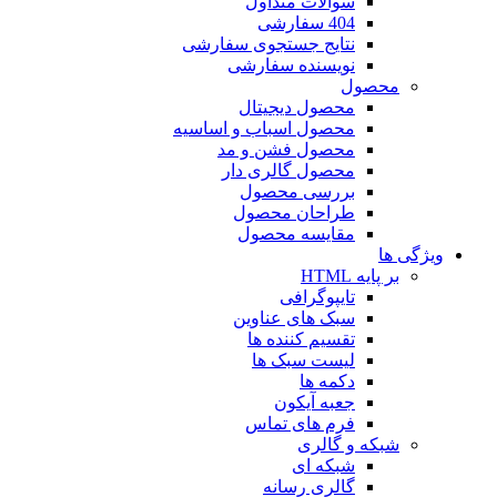
سوالات متداول
404 سفارشی
نتایج جستجوی سفارشی
نویسنده سفارشی
محصول
محصول دیجیتال
محصول اسباب و اساسیه
محصول فشن و مد
محصول گالری دار
بررسی محصول
طراحان محصول
مقایسه محصول
ویژگی ها
بر پایه HTML
تایپوگرافی
سبک های عناوین
تقسیم کننده ها
لیست سبک ها
دکمه ها
جعبه آیکون
فرم های تماس
شبکه و گالری
شبکه ای
گالری رسانه