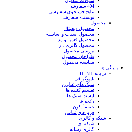
سوالات متداول
404 سفارشی
نتایج جستجوی سفارشی
نویسنده سفارشی
محصول
محصول دیجیتال
محصول اسباب و اساسیه
محصول فشن و مد
محصول گالری دار
بررسی محصول
طراحان محصول
مقایسه محصول
ویژگی ها
بر پایه HTML
تایپوگرافی
سبک های عناوین
تقسیم کننده ها
لیست سبک ها
دکمه ها
جعبه آیکون
فرم های تماس
شبکه و گالری
شبکه ای
گالری رسانه