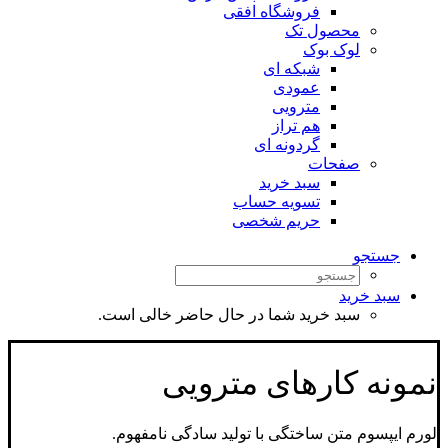
فروشگاه افقی
محصول تک
لوک بوک
شبکه ای
عمودی
مترویی
هم تراز
گردونه ای
صفحات
سبد خرید
تسویه حساب
حریم شخصی
جستجو
سبد خرید
سبد خرید شما در حال حاضر خالی است.
نمونه کارهای مترویی
لورم ایپسوم متن ساختگی با تولید سادگی نامفهوم.