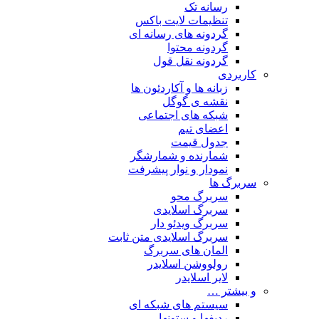
رسانه تک
تنظیمات لایت باکس
گردونه های رسانه ای
گردونه محتوا
گردونه نقل قول
کاربردی
زبانه ها و آکاردئون ها
نقشه ی گوگل
شبکه های اجتماعی
اعضای تیم
جدول قیمت
شمارنده و شمارشگر
نمودار و نوار پیشرفت
سربرگ ها
سربرگ محو
سربرگ اسلایدی
سربرگ ویدئو دار
سربرگ اسلایدی متن ثابت
المان های سربرگ
رولووشن اسلایدر
لایر اسلایدر
و بیشتر …
سیستم های شبکه ای
ردیفها و ستونها