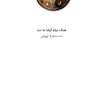
افزودن به سبد خرید
هنگ درام آرشا نه نت
9,500.000
تومان