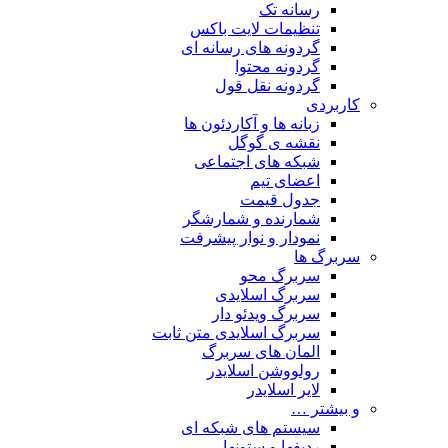
رسانه تک
تنظیمات لایت باکس
گردونه های رسانه ای
گردونه محتوا
گردونه نقل قول
کاربردی
زبانه ها و آکاردئون ها
نقشه ی گوگل
شبکه های اجتماعی
اعضای تیم
جدول قیمت
شمارنده و شمارشگر
نمودار و نوار پیشرفت
سربرگ ها
سربرگ محو
سربرگ اسلایدی
سربرگ ویدئو دار
سربرگ اسلایدی متن ثابت
المان های سربرگ
رولووشن اسلایدر
لایر اسلایدر
و بیشتر …
سیستم های شبکه ای
ردیفها و ستونها