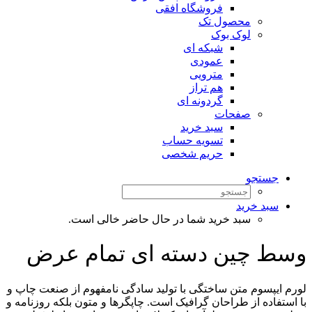
فروشگاه افقی
محصول تک
لوک بوک
شبکه ای
عمودی
مترویی
هم تراز
گردونه ای
صفحات
سبد خرید
تسویه حساب
حریم شخصی
جستجو
سبد خرید
سبد خرید شما در حال حاضر خالی است.
وسط چین دسته ای تمام عرض
لورم ایپسوم متن ساختگی با تولید سادگی نامفهوم از صنعت چاپ و
با استفاده از طراحان گرافیک است. چاپگرها و متون بلکه روزنامه و