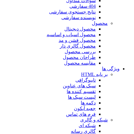
سوالات متداول
404 سفارشی
نتایج جستجوی سفارشی
نویسنده سفارشی
محصول
محصول دیجیتال
محصول اسباب و اساسیه
محصول فشن و مد
محصول گالری دار
بررسی محصول
طراحان محصول
مقایسه محصول
ویژگی ها
بر پایه HTML
تایپوگرافی
سبک های عناوین
تقسیم کننده ها
لیست سبک ها
دکمه ها
جعبه آیکون
فرم های تماس
شبکه و گالری
شبکه ای
گالری رسانه