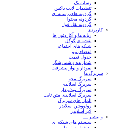
رسانه تک
تنظیمات لایت باکس
گردونه های رسانه ای
گردونه محتوا
گردونه نقل قول
کاربردی
زبانه ها و آکاردئون ها
نقشه ی گوگل
شبکه های اجتماعی
اعضای تیم
جدول قیمت
شمارنده و شمارشگر
نمودار و نوار پیشرفت
سربرگ ها
سربرگ محو
سربرگ اسلایدی
سربرگ ویدئو دار
سربرگ اسلایدی متن ثابت
المان های سربرگ
رولووشن اسلایدر
لایر اسلایدر
و بیشتر …
سیستم های شبکه ای
ردیفها و ستونها