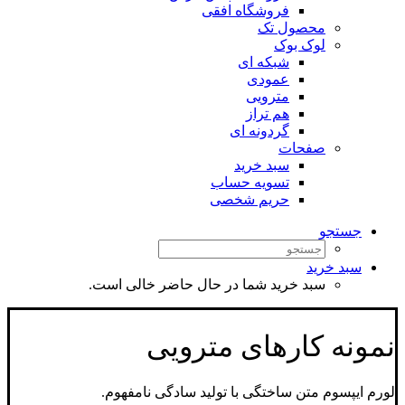
فروشگاه افقی
محصول تک
لوک بوک
شبکه ای
عمودی
مترویی
هم تراز
گردونه ای
صفحات
سبد خرید
تسویه حساب
حریم شخصی
جستجو
سبد خرید
سبد خرید شما در حال حاضر خالی است.
نمونه کارهای مترویی
لورم ایپسوم متن ساختگی با تولید سادگی نامفهوم.