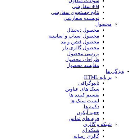
سوالات متداول
404 سفارشی
نتایج جستجوی سفارشی
نویسنده سفارشی
محصول
محصول دیجیتال
محصول اسباب و اساسیه
محصول فشن و مد
محصول گالری دار
بررسی محصول
طراحان محصول
مقایسه محصول
ویژگی ها
بر پایه HTML
تایپوگرافی
سبک های عناوین
تقسیم کننده ها
لیست سبک ها
دکمه ها
جعبه آیکون
فرم های تماس
شبکه و گالری
شبکه ای
گالری رسانه