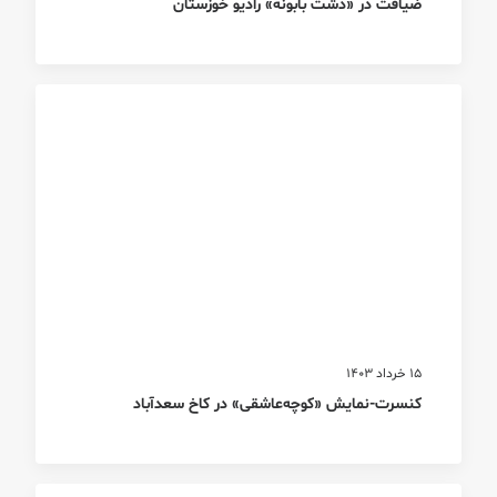
ضیافت در «دشت بابونه» رادیو خوزستان
15 خرداد 1403
کنسرت-نمایش «کوچه‌عاشقی» در کاخ سعدآباد