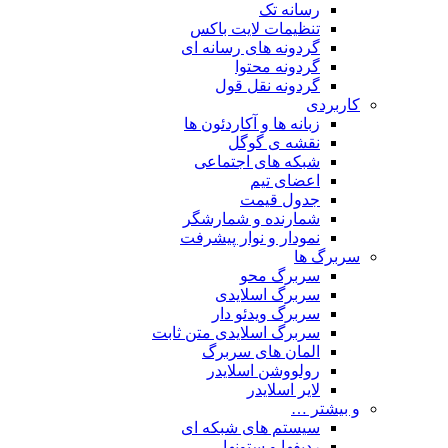
رسانه تک
تنظیمات لایت باکس
گردونه های رسانه ای
گردونه محتوا
گردونه نقل قول
کاربردی
زبانه ها و آکاردئون ها
نقشه ی گوگل
شبکه های اجتماعی
اعضای تیم
جدول قیمت
شمارنده و شمارشگر
نمودار و نوار پیشرفت
سربرگ ها
سربرگ محو
سربرگ اسلایدی
سربرگ ویدئو دار
سربرگ اسلایدی متن ثابت
المان های سربرگ
رولووشن اسلایدر
لایر اسلایدر
و بیشتر …
سیستم های شبکه ای
ردیفها و ستونها