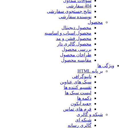
سوالات متداول
404 سفارشی
نتایج جستجوی سفارشی
نویسنده سفارشی
محصول
محصول دیجیتال
محصول اسباب و اساسیه
محصول فشن و مد
محصول گالری دار
بررسی محصول
طراحان محصول
مقایسه محصول
ویژگی ها
بر پایه HTML
تایپوگرافی
سبک های عناوین
تقسیم کننده ها
لیست سبک ها
دکمه ها
جعبه آیکون
فرم های تماس
شبکه و گالری
شبکه ای
گالری رسانه