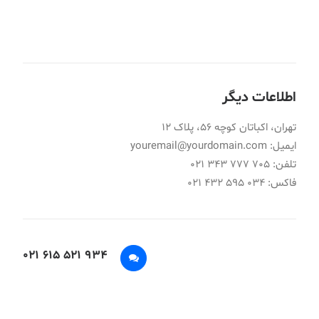
اطلاعات دیگر
تهران، اکباتان کوچه 56، پلاک 12
ایمیل: youremail@yourdomain.com
تلفن: 705 777 343 021
فاکس: 034 595 432 021
934 521 615 021