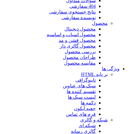
سوالات متداول
404 سفارشی
نتایج جستجوی سفارشی
نویسنده سفارشی
محصول
محصول دیجیتال
محصول اسباب و اساسیه
محصول فشن و مد
محصول گالری دار
بررسی محصول
طراحان محصول
مقایسه محصول
ویژگی ها
بر پایه HTML
تایپوگرافی
سبک های عناوین
تقسیم کننده ها
لیست سبک ها
دکمه ها
جعبه آیکون
فرم های تماس
شبکه و گالری
شبکه ای
گالری رسانه