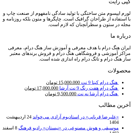
کپی رایت
لورم ایپسوم متن ساختگی با تولید سادگی نامفهوم از صنعت چاپ و
با استفاده از طراحان گرافیک است. چاپگرها و متون بلکه روزنامه و
مجله در ستون و سطرآنچنان که لازم است.
درباره ما
ایران هنگ درام با هدف معرفی و آموزش ساز هنگ درام، معرفی
مراکز آموزشی و فروشگاهی هنگ درام و فروش برندهای معتبر
ساز هنگ درام و تانگ درام راه اندازی شده است.
محصولات
هنگ درام کیتا 9 نت
15,000.000
تومان
هنگ درام هفت رنگ 9 نت آرشا
17,000.000
تومان
هنگ درام آرشا نه نت
9,500.000
تومان
آخرین مطالب
«علیرضا قربانی» در استادیوم آزادی می‌خواند
24 اردیبهشت
1404
موسیقی و هوش مصنوعی در «نیستان» رادیو فرهنگ
8 اسفند