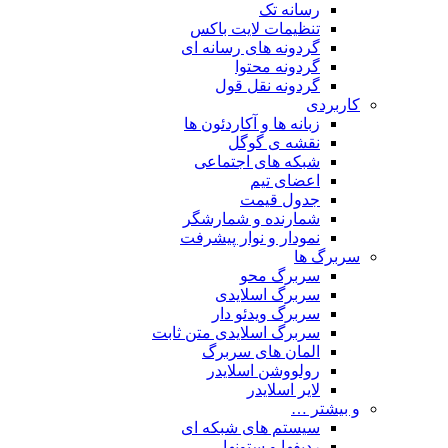
رسانه تک
تنظیمات لایت باکس
گردونه های رسانه ای
گردونه محتوا
گردونه نقل قول
کاربردی
زبانه ها و آکاردئون ها
نقشه ی گوگل
شبکه های اجتماعی
اعضای تیم
جدول قیمت
شمارنده و شمارشگر
نمودار و نوار پیشرفت
سربرگ ها
سربرگ محو
سربرگ اسلایدی
سربرگ ویدئو دار
سربرگ اسلایدی متن ثابت
المان های سربرگ
رولووشن اسلایدر
لایر اسلایدر
و بیشتر …
سیستم های شبکه ای
ردیفها و ستونها