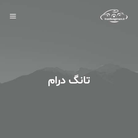
تانگ درام
جستجو
سبد خرید