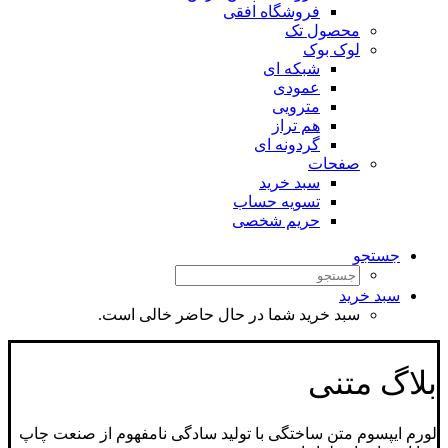
فروشگاه افقی
محصول تک
لوک بوک
شبکه ای
عمودی
مترویی
هم تراز
گردونه ای
صفحات
سبد خرید
تسویه حساب
حریم شخصی
جستجو
سبد خرید
سبد خرید شما در حال حاضر خالی است.
بلاگ متنی
لورم ایپسوم متن ساختگی با تولید سادگی نامفهوم از صنعت چاپ