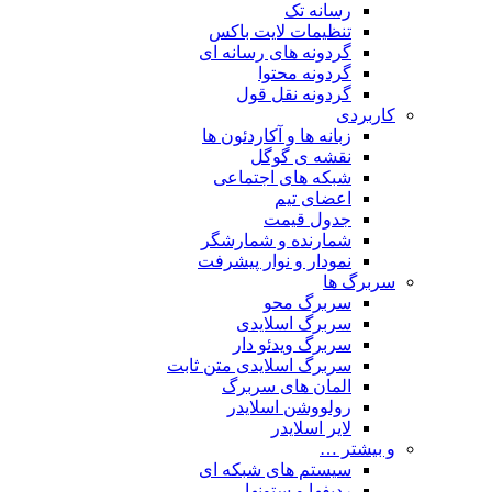
رسانه تک
تنظیمات لایت باکس
گردونه های رسانه ای
گردونه محتوا
گردونه نقل قول
کاربردی
زبانه ها و آکاردئون ها
نقشه ی گوگل
شبکه های اجتماعی
اعضای تیم
جدول قیمت
شمارنده و شمارشگر
نمودار و نوار پیشرفت
سربرگ ها
سربرگ محو
سربرگ اسلایدی
سربرگ ویدئو دار
سربرگ اسلایدی متن ثابت
المان های سربرگ
رولووشن اسلایدر
لایر اسلایدر
و بیشتر …
سیستم های شبکه ای
ردیفها و ستونها