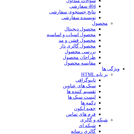
سوالات متداول
404 سفارشی
نتایج جستجوی سفارشی
نویسنده سفارشی
محصول
محصول دیجیتال
محصول اسباب و اساسیه
محصول فشن و مد
محصول گالری دار
بررسی محصول
طراحان محصول
مقایسه محصول
ویژگی ها
بر پایه HTML
تایپوگرافی
سبک های عناوین
تقسیم کننده ها
لیست سبک ها
دکمه ها
جعبه آیکون
فرم های تماس
شبکه و گالری
شبکه ای
گالری رسانه