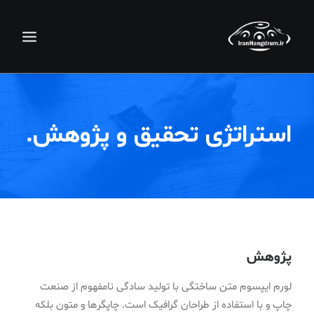
استراتژی تحقیق و پژوهش.
جستجو
پژوهش
سبد خرید
لورم ایپسوم متن ساختگی با تولید سادگی نامفهوم از صنعت
چاپ و با استفاده از طراحان گرافیک است. چاپگرها و متون بلکه