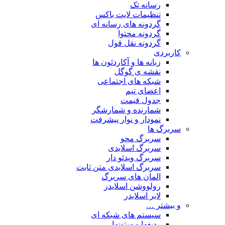
رسانه تک
تنظیمات لایت باکس
گردونه های رسانه ای
گردونه محتوا
گردونه نقل قول
کاربردی
زبانه ها و آکاردئون ها
نقشه ی گوگل
شبکه های اجتماعی
اعضای تیم
جدول قیمت
شمارنده و شمارشگر
نمودار و نوار پیشرفت
سربرگ ها
سربرگ محو
سربرگ اسلایدی
سربرگ ویدئو دار
سربرگ اسلایدی متن ثابت
المان های سربرگ
رولووشن اسلایدر
لایر اسلایدر
و بیشتر …
سیستم های شبکه ای
ردیفها و ستونها