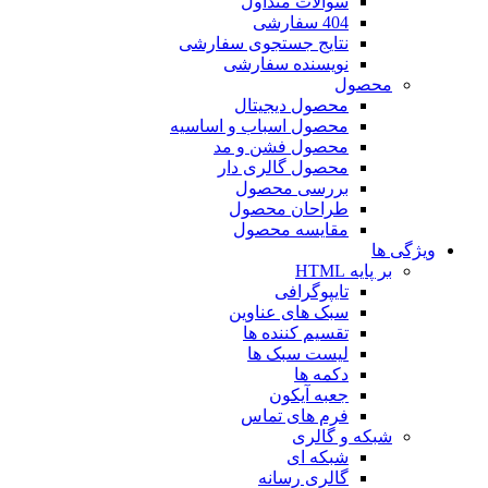
سوالات متداول
404 سفارشی
نتایج جستجوی سفارشی
نویسنده سفارشی
محصول
محصول دیجیتال
محصول اسباب و اساسیه
محصول فشن و مد
محصول گالری دار
بررسی محصول
طراحان محصول
مقایسه محصول
ویژگی ها
بر پایه HTML
تایپوگرافی
سبک های عناوین
تقسیم کننده ها
لیست سبک ها
دکمه ها
جعبه آیکون
فرم های تماس
شبکه و گالری
شبکه ای
گالری رسانه