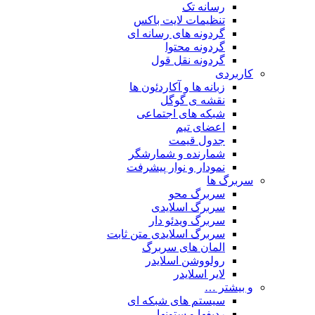
رسانه تک
تنظیمات لایت باکس
گردونه های رسانه ای
گردونه محتوا
گردونه نقل قول
کاربردی
زبانه ها و آکاردئون ها
نقشه ی گوگل
شبکه های اجتماعی
اعضای تیم
جدول قیمت
شمارنده و شمارشگر
نمودار و نوار پیشرفت
سربرگ ها
سربرگ محو
سربرگ اسلایدی
سربرگ ویدئو دار
سربرگ اسلایدی متن ثابت
المان های سربرگ
رولووشن اسلایدر
لایر اسلایدر
و بیشتر …
سیستم های شبکه ای
ردیفها و ستونها