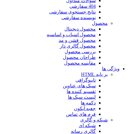
سوالات متداول
404 سفارشی
نتایج جستجوی سفارشی
نویسنده سفارشی
محصول
محصول دیجیتال
محصول اسباب و اساسیه
محصول فشن و مد
محصول گالری دار
بررسی محصول
طراحان محصول
مقایسه محصول
ویژگی ها
بر پایه HTML
تایپوگرافی
سبک های عناوین
تقسیم کننده ها
لیست سبک ها
دکمه ها
جعبه آیکون
فرم های تماس
شبکه و گالری
شبکه ای
گالری رسانه