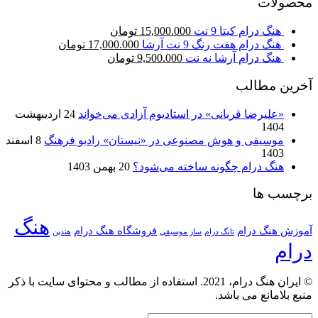
محصولات
هنگ درام کیتا 9 نت
15,000.000
تومان
هنگ درام هفت رنگ 9 نت آرشا
17,000.000
تومان
هنگ درام آرشا نه نت
9,500.000
تومان
آخرین مطالب
«علیرضا قربانی» در استادیوم آزادی می‌خواند
24 اردیبهشت
1404
موسیقی و هوش مصنوعی در «نیستان» رادیو فرهنگ
8 اسفند
1403
هنگ درام چگونه ساخته می‌شود؟
20 بهمن 1403
برچسب ها
هنگ
آموزش هنگ درام
فروشگاه هنگ درام
تانگ درام
ساز موسیقی
هندپن
درام
© ایران هنگ درام، 2021. استفاده از مطالب و محتوای سایت با ذکر
منبع بلامانع می باشد.