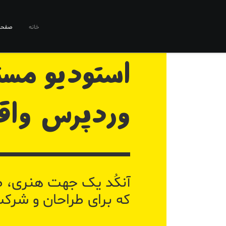
خانه
صفحا
استودیو مست
وردپرس واقع
آنکُد یک جهت هنری،
که برای طراحان و شر