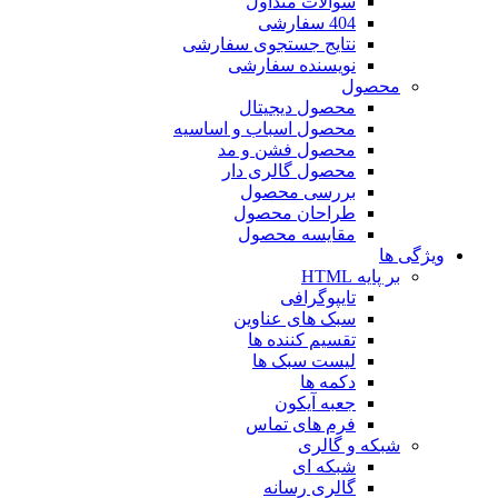
سوالات متداول
404 سفارشی
نتایج جستجوی سفارشی
نویسنده سفارشی
محصول
محصول دیجیتال
محصول اسباب و اساسیه
محصول فشن و مد
محصول گالری دار
بررسی محصول
طراحان محصول
مقایسه محصول
ویژگی ها
بر پایه HTML
تایپوگرافی
سبک های عناوین
تقسیم کننده ها
لیست سبک ها
دکمه ها
جعبه آیکون
فرم های تماس
شبکه و گالری
شبکه ای
گالری رسانه