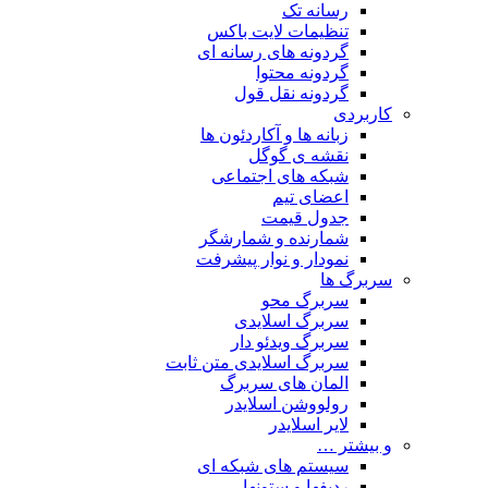
رسانه تک
تنظیمات لایت باکس
گردونه های رسانه ای
گردونه محتوا
گردونه نقل قول
کاربردی
زبانه ها و آکاردئون ها
نقشه ی گوگل
شبکه های اجتماعی
اعضای تیم
جدول قیمت
شمارنده و شمارشگر
نمودار و نوار پیشرفت
سربرگ ها
سربرگ محو
سربرگ اسلایدی
سربرگ ویدئو دار
سربرگ اسلایدی متن ثابت
المان های سربرگ
رولووشن اسلایدر
لایر اسلایدر
و بیشتر …
سیستم های شبکه ای
ردیفها و ستونها