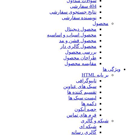
سوالات متداول
404 سفارشی
نتایج جستجوی سفارشی
نویسنده سفارشی
محصول
محصول دیجیتال
محصول اسباب و اساسیه
محصول فشن و مد
محصول گالری دار
بررسی محصول
طراحان محصول
مقایسه محصول
ویژگی ها
بر پایه HTML
تایپوگرافی
سبک های عناوین
تقسیم کننده ها
لیست سبک ها
دکمه ها
جعبه آیکون
فرم های تماس
شبکه و گالری
شبکه ای
گالری رسانه