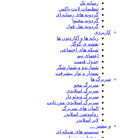
رسانه تک
تنظیمات لایت باکس
گردونه های رسانه ای
گردونه محتوا
گردونه نقل قول
کاربردی
زبانه ها و آکاردئون ها
نقشه ی گوگل
شبکه های اجتماعی
اعضای تیم
جدول قیمت
شمارنده و شمارشگر
نمودار و نوار پیشرفت
سربرگ ها
سربرگ محو
سربرگ اسلایدی
سربرگ ویدئو دار
سربرگ اسلایدی متن ثابت
المان های سربرگ
رولووشن اسلایدر
لایر اسلایدر
و بیشتر …
سیستم های شبکه ای
ردیفها و ستونها