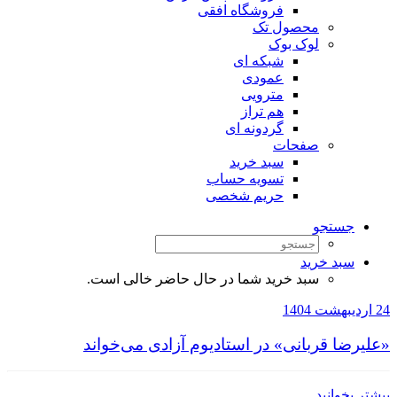
فروشگاه افقی
محصول تک
لوک بوک
شبکه ای
عمودی
مترویی
هم تراز
گردونه ای
صفحات
سبد خرید
تسویه حساب
حریم شخصی
جستجو
سبد خرید
سبد خرید شما در حال حاضر خالی است.
24 اردیبهشت 1404
«علیرضا قربانی» در استادیوم آزادی می‌خواند
بیشتر بخوانید