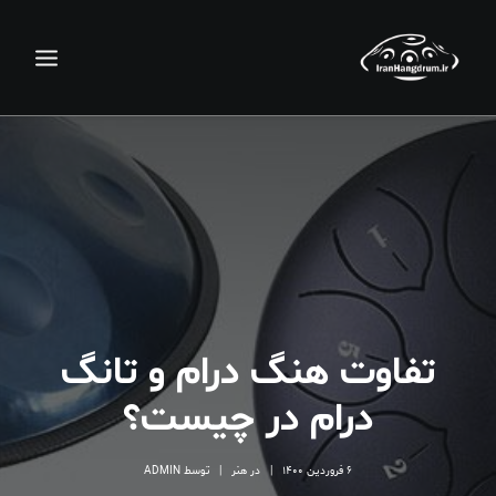
تفاوت هنگ درام و تانگ
جستجو
درام در چیست؟
سبد خرید
6 فروردین 1400
|
در
هنر
|
توسط
ADMIN