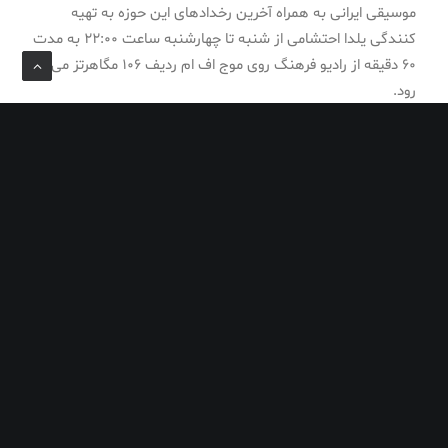
موسیقی ایرانی به همراه آخرین رخدادهای این حوزه به تهیه
کنندگی یلدا احتشامی از شنبه تا چهارشنبه ساعت ۲۲:۰۰ به مدت
۶۰ دقیقه از رادیو فرهنگ روی موج اف ام ردیف ۱۰۶ مگاهرتز می
رود.
مدیر
همه پست های نویسنده